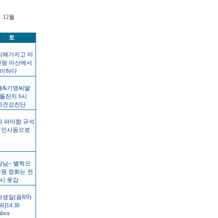
12월
토
식해가지고 아
신랑 아산에서
이하다
애&기영씨딸
돌잔치 6시
화건강진단
화 파마함 규석
 인사동으로
랑님~ 별찍으
강원 정화는 전
시 못감
생일(음8/9)
짜]14:30
abox