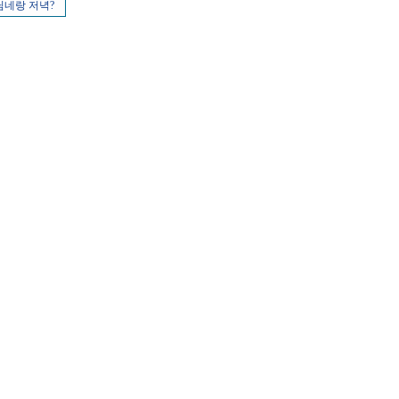
님네랑 저녁?