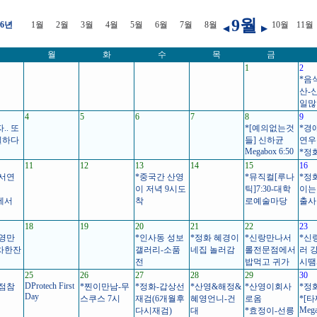
9월
06년
1월
2월
3월
4월
5월
6월
7월
8월
10월
11월
◀
▶
월
화
수
목
금
1
2
*음
산-
일많
4
5
6
7
8
9
. 또
*[예의없는것
*경
일하다
들] 신하균
연우
Megabox 6:50
*정
11
12
13
14
15
16
 서연
*중국간 산영
*뮤직컬[루나
*정
이 저녁 9시도
틱]7:30-대학
이는
에서
착
로예술마당
출사
18
19
20
21
22
23
산영만
*인사동 성보
*정화 혜경이
*신랑만나서
*신
차한잔
갤러리-소품
네집 놀러감
롤전문점에서
러 
전
밥먹고 귀가
시땜
25
26
27
28
29
30
DProtech First
품점참
*찐이만남-무
*정화-갑상선
*산영&해정&
*산영이회사
*정화
Day
스쿠스 7시
재검(6개월후
혜영언니-건
로옴
*[타
Meg
다시재검)
대
*효정이-선릉