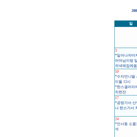
20
일
3
*일어나자마자.
어머님이랑 
저녁에집에옴
10
*수자언니딸
이돌 12시
*한스갤러리
차한잔
17
*공방가서 
나 한스가서 
24
*인사동 소
석