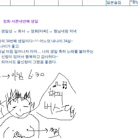
*형
일본술집
30. 토 정화 서른네번째 생일
생일상 → 회사 → 영화[타짜] → 형님네랑 저녁
의 34번째 생일이다~^^ 어느덧 내나이 34살~
내나이가 좋고.
일날 아침 일어나자 마자.... 나의 생일 축하 노래를 불러주는
 신랑이 있어서 행복하고 감사하다~
이 되어서도 울신랑이 그랬음 좋겠다.