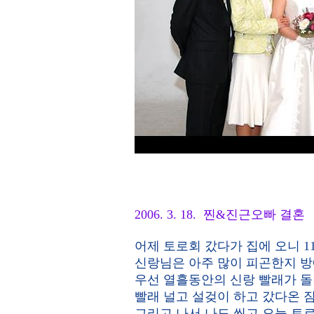
2006. 3. 18. 찐&진근오빠 결혼
어제 토로회 갔다가 집에 오니 1
신랑님은 아주 많이 피곤한지 방
우선 열흘동안의 신랑 빨래가 
빨래 널고 설겆이 하고 갔다온 짐
그리고 나서 나도 씻고 오늘 토로