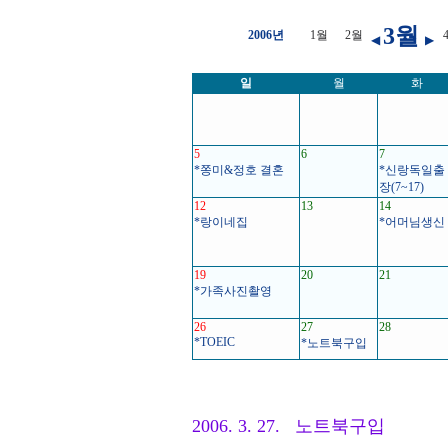
3월
2006년
1월
2월
◀
▶
일
월
화
5
6
7
*쫑미&정호 결혼
*신랑독일출
장(7~17)
12
13
14
*랑이네집
*어머님생신
19
20
21
*가족사진촬영
26
27
28
*TOEIC
*노트북구입
2006. 3. 27. 노트북구입