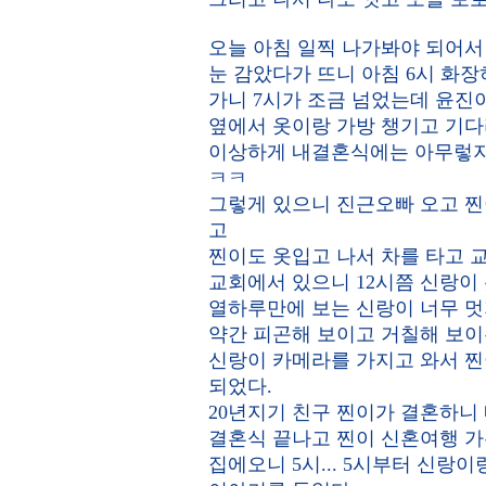
오늘 아침 일찍 나가봐야 되어서 
눈 감았다가 뜨니 아침 6시 화
가니 7시가 조금 넘었는데 윤진
옆에서 옷이랑 가방 챙기고 기다리
이상하게 내결혼식에는 아무렇지
ㅋㅋ
그렇게 있으니 진근오빠 오고 찐
고
찐이도 옷입고 나서 차를 타고 교
교회에서 있으니 12시쯤 신랑이
열하루만에 보는 신랑이 너무 
약간 피곤해 보이고 거칠해 보이
신랑이 카메라를 가지고 와서 찐
되었다.
20년지기 친구 찐이가 결혼하니
결혼식 끝나고 찐이 신혼여행 가
집에오니 5시... 5시부터 신랑