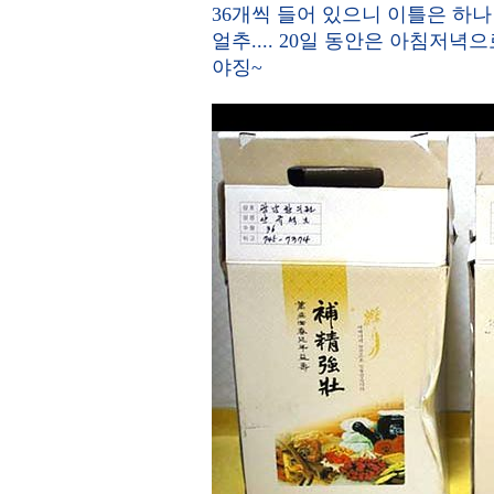
36개씩 들어 있으니 이틀은 하
얼추.... 20일 동안은 아침저녁
야징~