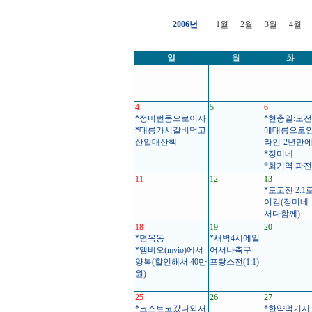
2006년
1월
2월
3월
4월
일
월
화
4
5
6
*정미번동으로이사
*현충일:오전
*태릉가서갈비먹고
에태릉으로
산업대산책
라인-2년만
*정미네
*회기역 파전
11
12
13
*토고전 2:1
이김(정미네
서다함께)
18
19
20
*면목동
*새벽4시에일
*엠비오(mvio)에서
어서나축구-
양복(할인해서 40만
프랑스전(1:1)
원)
25
26
27
*코스트코갔다와서
*한약먹기시