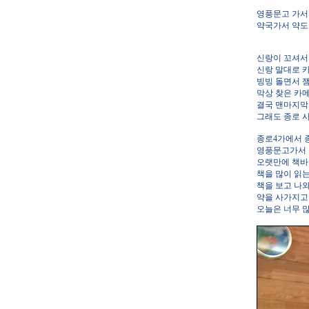
영풍문고 가서
약국가서 약도 사고.
신랑이 꼬셔서
신랑 말대로 
빙빙 돌면서 잼
막상 찾은 카
결국 맨마지막
그래도 종로 
종로4가에서 
영풍문고가서 
오랫만에 책바을
책을 많이 읽는
책을 보고 나
약을 사가지고 
오늘은 너무 많