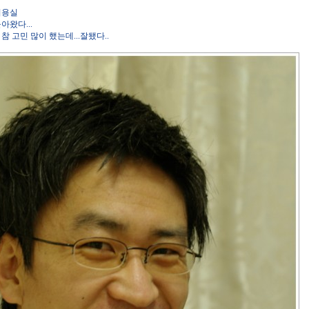
미용실
아왔다...
참 고민 많이 했는데...잘됐다..