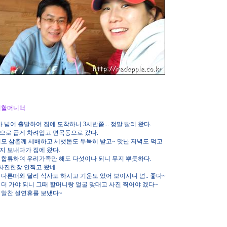
0. 외할머니댁
 넘어 출발하여 집에 도착하니 3시반쯤... 정말 빨리 왔다.
으로 곱게 차려입고 면목동으로 갔다.
이모 삼촌께 세배하고 세뱃돈도 두둑히 받고~ 맛난 저녁도 먹고
지 보내다가 집에 왔다.
 합류하여 우리가족만 해도 다섯이나 되니 무지 뿌듯하다.
 사진한장 안찍고 왔네.
다른때와 달리 식사도 하시고 기운도 있어 보이시니 넘.. 좋다~
더 가야 되니 그때 할머니랑 얼굴 맞대고 사진 찍어야 겠다~
 알찬 설연휴를 보냈다~