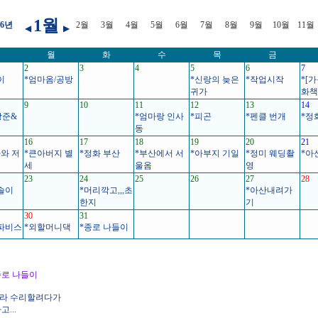
1월
06년
2월
3월
4월
5월
6월
7월
8월
9월
10월
11월
◀
▶
월
화
수
목
금
2
3
4
5
6
7
이
*엄마옴/공방
*신랑의 늦은
*작업시작
*[
귀가
화책
9
10
11
12
13
14
상준&
*엄마랑 인사
*피곤
*펜클 번개
*정
동
16
17
18
19
20
21
와 저
*큰아버지 별
*정화 부산
*부산에서 서
*아부지 기일
*정미 웨딩촬
*아
세
울옴
영
23
24
25
26
27
28
솔이
*머리깍고,,,초
*아산내려가
한지
기
30
31
파비스
*외할머니댁
*종로 나들이
. 종로 나들이
라 수리할려다가
...