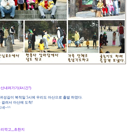
7. 아산내려가기(4시간?)
. 귀성길이 북적일 5시에 우리도 아산으로 출발 하였다.
간을 걸려서 아산에 도착!
힘드네~^^
4. 머리깍고,,,초한지