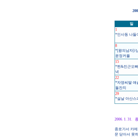
20
일
1
*인사동 나들
8
*[왕의남자]/
윤정커플
15
*찐&진근오빠
녁
22
*자영씨딸 얘
돌잔치
29
*설날 아산스
2006. 1. 31
종로가서 카메
문 닫아서 못하고