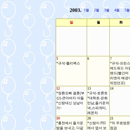
2003.
1월
2월
3월
4월
5월
일
월
화
5
6
7
*규석-핼리팩스
*규석-프린
에드워드 아
랜드(빨간머
리앤의 배경
되었던곳)
12
13
14
*정환오빠 결혼(부
*규석-토론토
산)-큰아버지 아들
*대학로-은화
*신랑대신 상남이
만남,즐거운저
가~
녁,스파게티,
레몬차
19
20
21
*홍천에서 즐거운
*신랑이 PEI
*차 무료방문
밤을 보내고, 다같
에서 엽서 보
점검