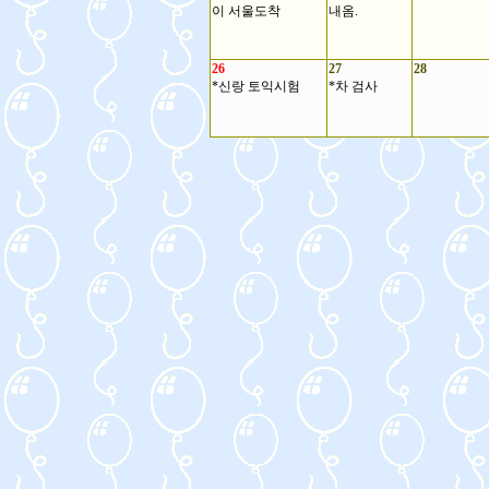
이 서울도착
내옴.
26
27
28
*신랑 토익시험
*차 검사