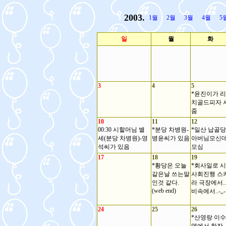
2003.
1월
2월
3월
4월
5
일
월
화
3
4
5
*윤진이가 리
치골드피자 
줌
10
11
12
00:30 시할머님 별
*분당 차병원-
*일산 납골당
세(분당 차병원)-영
병윤씨가 있음
아버님모신
석씨가 있음
모심
17
18
19
*황당은 오늘
*회사일로 시
같은날 쓰는말
사회진행 스
인것 같다.
라 극장에서..
(web end)
비속에서..-,,-
24
25
26
*산영랑 이수