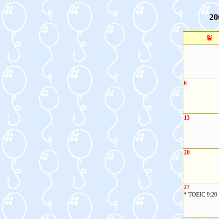
20
일
6
13
20
27
* TOEIC 9:20