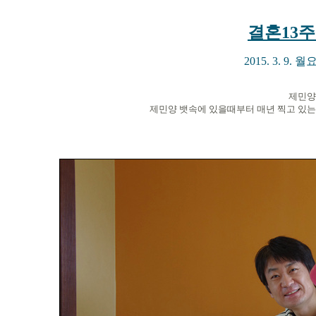
결혼13
2015. 3. 
제민양
제민양 뱃속에 있을때부터 매년 찍고 있는