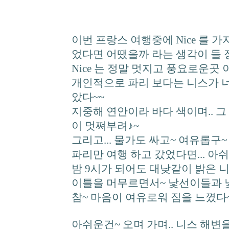
이번 프랑스 여행중에 Nice 를 가
었다면 어땠을까 라는 생각이 들
Nice 는 정말 멋지고 풍요로운곳 
개인적으로 파리 보다는 니스가 
았다~~
지중해 연안이라 바다 색이며.. 그
이 멋쪄부려♪~
그리고... 물가도 싸고~ 여유롭구~
파리만 여행 하고 갔었다면... 아
밤 9시가 되어도 대낮같이 밝은 
이틀을 머무르면서~ 낯선이들과 
참~ 마음이 여유로워 짐을 느꼈다
아쉬운건~ 오며 가며.. 니스 해변을