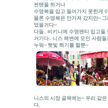
썬텐을 하거나
수영복을 입고 들어가지 못한게 
물론 수영복은 안가져 갔지만~ 그
었을거다~
다들.. 비키니에 수영팬티 입고들
거기다.. 니스 해변에 모인 사람들은
누워~ 햇빛 쬐기를 할뿐~
니스의 시장 골목에는~ 우리 같
다.