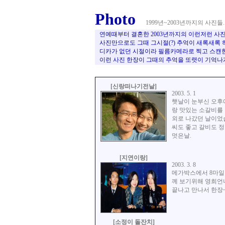
Photo
1999년~2003년까지의 사진들.
연예때부터 결혼한 2003년까지의 이런저런 사진
사진만으로도 그때 그시절(?) 추억이 새록새록 
디카가 없던 시절이라 필름카메라로 찍고 스캔한 
이런 사진 한장이 그때의 추억을 또렷이 기억나
[신랑떠나기전날]
2003. 5. 1
햇날이 눈부신 오후
랑 맛있는 소갈비를
외로 나갔던 날이었
씨도 좋고 갈비도 
멋은날.
[지연이랑]
2003. 3. 8
메가박스에서 8마일
께 보기위해 영희언
끝나고 만나서 한장
[소정이 돌잔치]