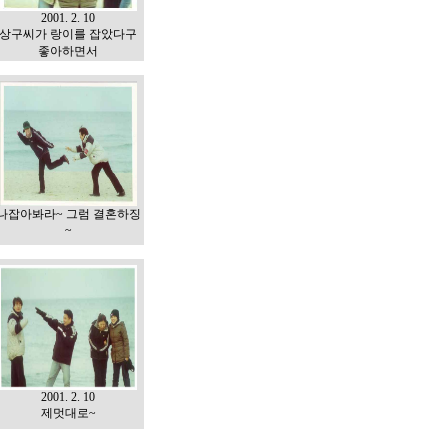
2001. 2. 10
상구씨가 랑이를 잡았다구
좋아하면서
나잡아봐라~ 그럼 결혼하징
~
2001. 2. 10
제멋대로~