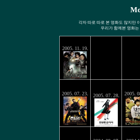
Mo
각자 따로 따로 본 영화도 많지만
우리가 함께본 영화는 
무영검
2005. 11. 19.
친절한 금자
천군
웰컴투
씨
2005. 07. 23.
2005. 0
2005. 07. 28.
효자동 이발
The Terminal
If O
사