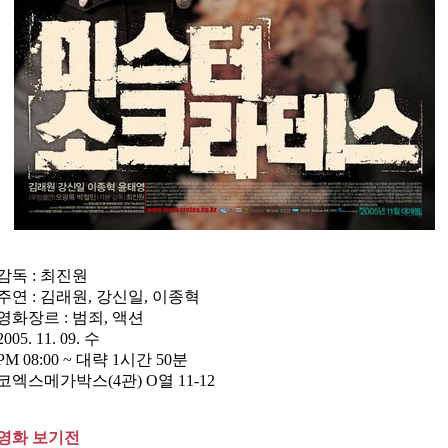
감독 : 최진원
주연 : 김래원, 강신일, 이종혁
영화장르 : 범죄, 액션
2005. 11. 09. 수
PM 08:00 ~ 대략 1시간 50분
코엑스메가박스(4관) O열 11-12
영화 보기전