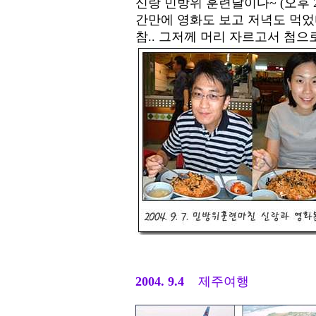
신랑 민방위 훈련날이다~ (오후 
간만에 영화도 보고 저녁도 먹었다
참.. 그저께 머리 자르고서 첨으
2004. 9.4
제주여행