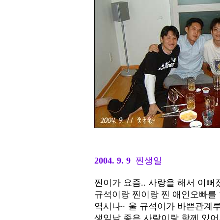
2004. 9. 9
찐생일
찐이가 요즘.. 사랑을 해서 이뻐
규석이랑 찐이랑 찐 애인오빠를 
역시나~ 울 규석이가 바쁜관계루
생일날 좋은 사람이랑 함께 있어