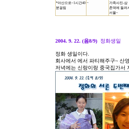
~
*아산으로~1시간40
가족사진-삼
분걸림
촌댁에 들려
서울~
2004. 9. 22. (음8/9)
정화생일
정화 생일이다.
회사에서 에서 파티해주구~ 산
저녁에는 신랑이랑 중국집가서 