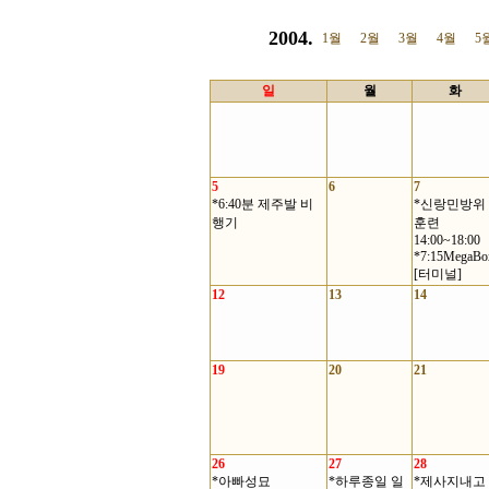
2004.
1월
2월
3월
4월
5
일
월
화
5
6
7
*6:40분 제주발 비
*신랑민방위
행기
훈련
14:00~18:00
*7:15MegaBo
[터미널]
12
13
14
19
20
21
26
27
28
*아빠성묘
*하루종일 일
*제사지내고