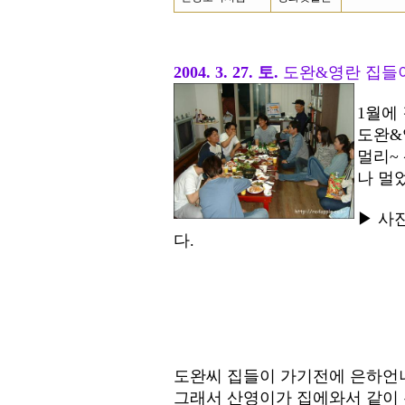
2004. 3. 27. 토.
도완&영란 집들이
1월에
도완&
멀리~
나 멀
▶ 사
다.
도완씨 집들이 가기전에 은하언
그래서 산영이가 집에와서 같이