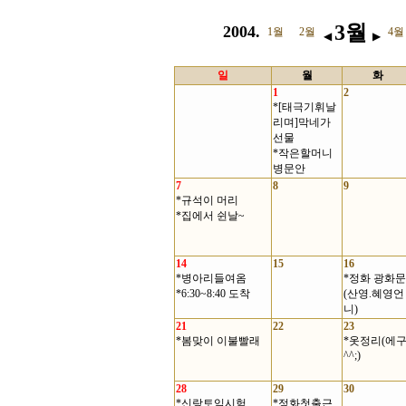
3월
2004.
1월
2월
4월
◀
▶
일
월
화
1
2
*[태극기휘날
리며]막네가
선물
*작은할머니
병문안
7
8
9
*규석이 머리
*집에서 쉰날~
14
15
16
*병아리들여옴
*정화 광화문
*6:30~8:40 도착
(산영.혜영언
니)
21
22
23
*봄맞이 이불빨래
*옷정리(에
^^;)
28
29
30
*신랑토익시험
*정화첫출근