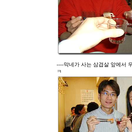
----막네가 사는 삼겹살 앞에서
ㅋ