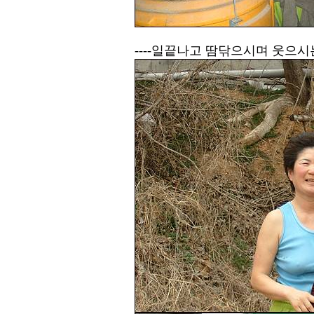
----일끝나고 땀닦으시며 웃으시