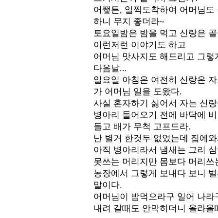
어쨓튼, 일찍도착하여 어머님도 
하니 무지 좋더라~
토요일밤은 밤을 먹고 신랑은 골
이런저런 이야기도 하고
어머님 맛사지도 해드리고 그렇게
다음날...
일요일 아침은 여전히 신랑은 자고
가 어머님 일을 도왔다.
사실 혼자하기 싫어서 자는 신랑
병아리 들어오기 전에 바닥에 비닐
들고 배가 무척 고프드라.
난 별거 한것두 없었는데 집에와
아직 병아리라서 냄새는 그리 심하
못쓰는 머리지만 몸보다 머리쓰는
농장에서 그렇게 보내다 보니 벌
말이다.
어머님이 밥먹으라구 일어 나라
내려 갈때도 안막히더니 올라올