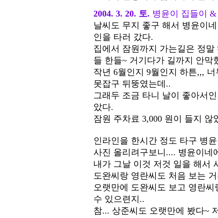
2004. 3. 20. 토.
병윤이 집들이 &
날씨도 무지 좋구 해서 병윤이네
인을 타러 갔다.
집에서 잠원까지 가는길은 정말 
들 한들~ 거기다가 길까지 안막
작년 6월인지 9월인지 하튼,,,
못잡구 뒤뚱였는데..
그래두 조금 타니 날이 좋아서인
았다.
잠원 주차료 3,000 원이 들지 않
인라인을 한시간 정도 타구 병윤
사진 올리려구보니.... 병윤이네에서 
내가 그날 이것 저것 일을 해서 사
도완씨랑 영란씨도 처음 보는 거라
오랫만에 도완씨도 보고 영란씨랑
수 있으련지..
참... 상준씨도 오랫만에 봤다~