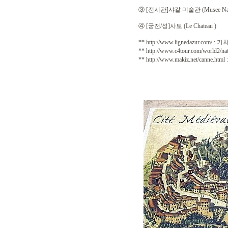
③ [전시관]샤갈 미술관 (Musee National
④ [궁전/성]사토 (Le Chateau )
** http://www.lignedazu
** http://www.c4tour.com/worl
** http://www.makiz.net/can