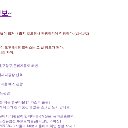
정보~
0월이 덥거나 춥지 않으면서 관광하기에 적당하다. (23~13℃)
이 오후 8시면 프랑스는 그 날 정오가 된다.
간 차이.
코궁전,구항구,몬테가를로 해변
, 마세나광장 산책
작은 마을 에즈 관광
 칸느관광
 사랑한 작은 항구마을 (피카소 미술관)
칸의 중간에 있는 조그만 도시 앙티브
요궁 (이곳에서 에펠탑이 멋지다네~)개선문, 몽마르뜨언덕,
선,루브르박물관(찍고만 와야징)
3㎢ ) 서울의 1/6로 서울에 비하면 정말 작다.
>