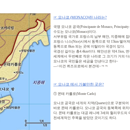
☞ 모나코 (MONACO)란 나라는?
국명 모나코 공국(Principaute de Monaco, Principaity
수도는 모나코(Monaco)이다.
서부유럽 국가로 프랑스의 남부 해안, 지중해에 접
프랑스 니스(Nice)시에서 동쪽으로 약 15km 떨어져
동쪽으로 8km 되는 곳에 이탈리아 국경이 있다.
국경선 길이는 총4.4km이다. 해안선은 약4.1km, 면
세계에서 두번째로 작은 나라로 그 크기가 거의 다
모나코의 국민들은 세금을 안낸다고 한다~
--->이건 퀴즈프로에서 본건데~ㅋㅋ
☞ 모나코 에서 가볼만한 곳은?
① 몬테 카를로(Monte Carlo)
모나코 공국은 네개의 지역(Quarter)으로 구분되
바로 몬테 카를로다. 모나코 공국의 동북쪽에 위
다. 몬테 카를로는 대공 레니에 3세와 헐리우드의
전세계적인 주목을 받았던 곳이기도 하다.