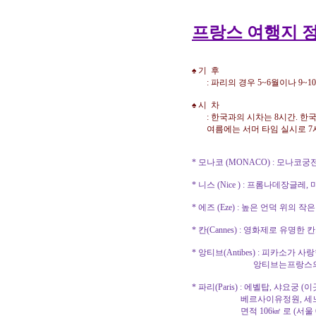
프랑스 여행지 
♠ 기 후
: 파리의 경우 5~6월이나 9~1
♠ 시 차
: 한국과의 시차는 8시간. 한국
여름에는 서머 타임 실시로 7시
* 모나코 (MONACO) : 모나
* 니스 (Nice ) : 프롬나데장글레
* 에즈 (Eze) : 높은 언덕 위의 
* 칸(Cannes) : 영화제로 유명한
* 앙티브(Antibes) : 피카소가
앙티브는프랑스의 니스와 
* 파리(Paris) : 에벨탑, 샤
베르사이유정원, 세느강유람
면적 106㎢ 로 (서울 605.3