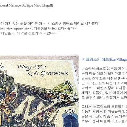
 Message Biblique Marc Chagall)
r.com/ : 기차가 가지 않는 곳을 어디든 가는.. 니스의 시외버스 터미널 시간표다
d2/nation_view.asp?no_na=7 : 기본정보가 쫌.. 있다~ 좋다~
ne.html : 개인홈피.. 의외로 정보가 꽤나 많다~
☞ 프랑스의 에즈(Eze Villag
니스에서 버스로 20분쯤 가면
둥지 마을 에즈이 보인다고 한
남프랑스의 꼬뜨 다쥐르 (Cote d
만.. 아직도 꼬뜨 다음에 기억이 
다쥐르 그 파란 지중해 바다를
세워진 집들이...있는 마을이 에
로 봐두 이쁘네.. 직접가서 보
그래서, 남프랑스의 특징적인
리둥지 처럼 생긴 마을들이 있
들은 사라센인의 습격 등 외부
독수리 둥지 마을이라고도 불리