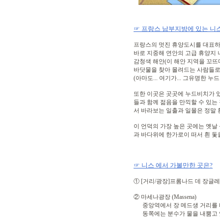
☞ 프랑스 남부지방에 있는 니스(
프랑스의 멋진 휴양도시를 대표하
바로 지중해 연안의 고급 휴양지 
감청색 해안(이 해안 지역을 꼬뜨다
바닷물을 찾아 몰려드는 사람들로
(아마도... 여기가... 그유명한 누
또한 이곳은 곳곳에 누드비치가 있
들과 함께 젊음을 만끽할 수 있는
서 바라보는 일출과 일몰은 정말 
이 언덕의 가장 높은 곳에는 옛날
과 바다위에 한가로이 떠서 흰 돛
☞ 니스 에서 가볼만한 곳은?
① [거리/광장]프롬나드 데 장글레 (Prom
② 마세나광장 (Massena)
중앙역에서 장 메드생 거리를 따
동쪽에는 분수가 물을 내뿜고 있