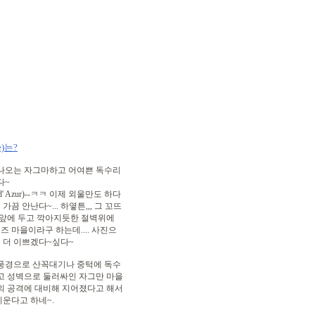
e)는?
 나오는 자그마하고 어여쁜 독수리
다~
' Azur)--ㅋㅋ 이제 외울만도 하다
가끔 안난다~... 하옇튼,,, 그 꼬뜨
 앞에 두고 깍아지듯한 절벽위에
즈 마을이라구 하는데.... 사진으
면 더 이쁘겠다~싶다~
 풍경으로 산꼭대기나 중턱에 독수
고 성벽으로 둘러싸인 자그만 마을
의 공격에 대비해 지어졌다고 해서
운다고 하네~.