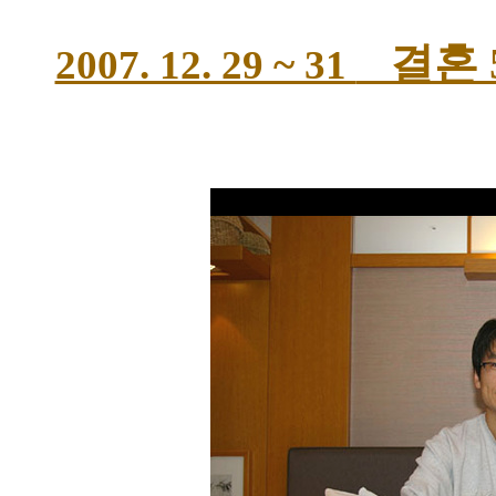
결혼 
2007. 12. 29 ~ 31