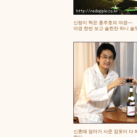
신랑이 찍은 충주호의 야경~~
야경 한번 보고 술한잔 하니 술맛
신혼때 엄마가 사준 잠옷이 다 