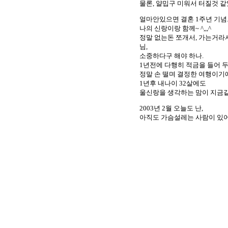
물론, 얄밉구 미워서 터질것 
얼마안있으면 결혼 1주년 기념
나의 신랑이랑 함께~ ^,,,^
정말 없는돈 쪼개서, 가는거라
님,
소중하다구 해야 하나.
1년전에 다행히 적금을 들어 
정말 손 떨며 결정한 여행이기
1년후 내나이 32살에도
울신랑을 생각하는 맘이 지금같기
2003년 2월 오늘도 난,
아직도 가슴설레는 사람이 있어