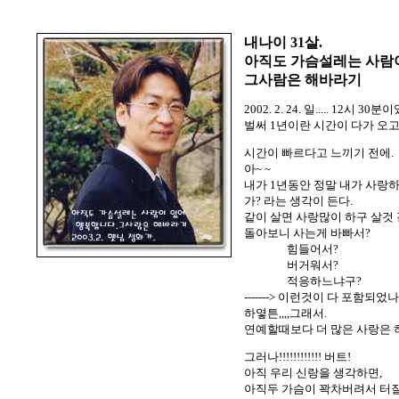
내나이 31살.
아직도 가슴설레는 사람
그사람은 해바라기
2002. 2. 24. 일..... 12시 30
벌써 1년이란 시간이 다가 오고
시간이 빠르다고 느끼기 전에.
아~ ~
내가 1년동안 정말 내가 사랑
가? 라는 생각이 든다.
같이 살면 사랑많이 하구 살것
돌아보니 사는게 바빠서?
힘들어서?
버거워서?
적응하느냐구?
-------> 이런것이 다 포함되었나
하옇튼,,,,그래서.
연예할때보다 더 많은 사랑은 
그러나!!!!!!!!!!!! 버트!
아직 우리 신랑을 생각하면,
아직두 가슴이 꽉차버려서 터질