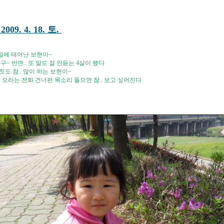
온
9. 4. 18. 토.
 1일에 태어난 보현이~
구~ 반면.. 또 말도 잘 안듣는 4살이 됐다
도 참.. 많이 하는 보현이~
 오라는 전화 건너편 목소리 들으면 참.. 보고 싶어진다