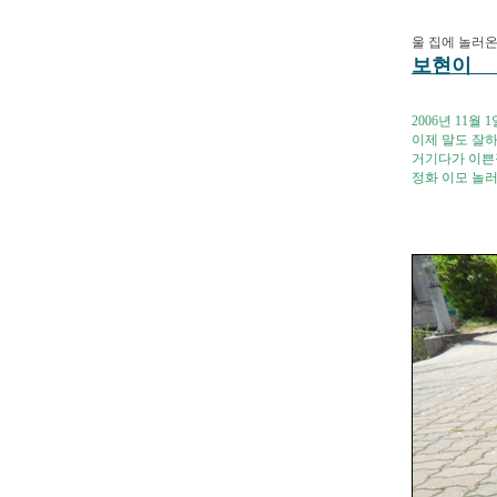
울 집에 놀러
보현이 200
2006년 11월
이제 말도 잘하
거기다가 이쁜짓
정화 이모 놀러