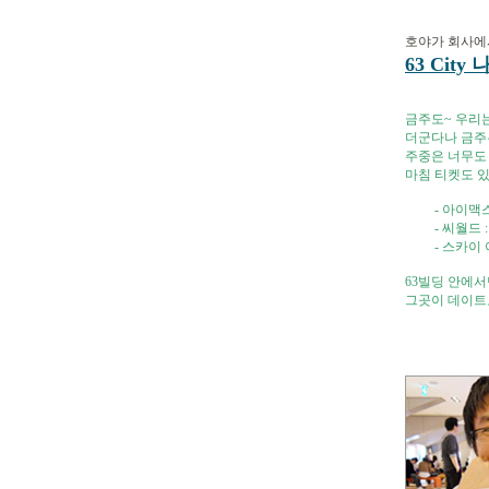
호야가 회사에
63 City
금주도~ 우리는
더군다나 금주는
주중은 너무도 
마침 티켓도 
- 아이맥스 
- 씨월드 :
- 스카이 아트
63빌딩 안에서
그곳이 데이트