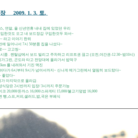
 2009. 1. 3. 토.
, 연말, 올 신년연휴 내내 집에 있었던 우리
구입한것도 오고 내 보드장갑 구입한것두 와서~
~ 라고 이야기 한뒤
반에 일어나서 7시 50분쯤 집을 나섰다~
~~ 고고씽~
1시쯤 . 렌탈샵에서 보드 빌리고 주차하고 리프트권 끊고 (오전,야간권-12:30~밤10시)
메가그린, 곤도라 타고 전망대에 올라가서 밥먹구
.5km 를 내려와서 기진 맥진
쉬다가 6시부터 9시가 넘어서까지~ 신나게 메가그린에서 열띰히 보드탔다~
~ 좋았다~
시가 마지막으로 올라감.
 양식당은 2시반까지 입장/ 3시까지 주문가능
20,000/돈까스 16,000/스파게티 15,000/불고기덮밥 16,000
 빵,스프,커피,샐러드,밥,국은 부페식