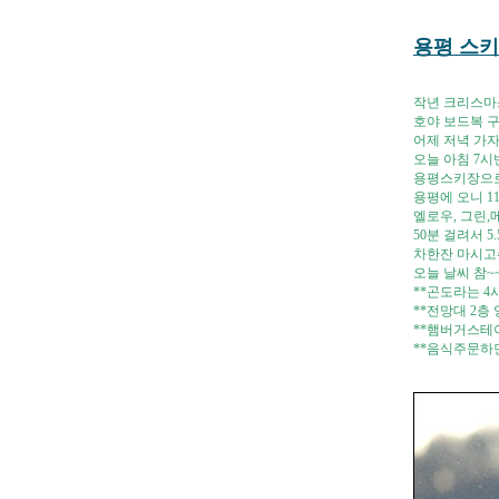
용평 스키장
작년 크리스마스
호야 보드복 
어제 저녁 가자
오늘 아침 7시
용평스키장으로
용평에 오니 1
엘로우, 그린,
50분 걸려서 5
차한잔 마시고
오늘 날씨 참~
**곤도라는 4
**전망대 2층
**햄버거스테이크 
**음식주문하면