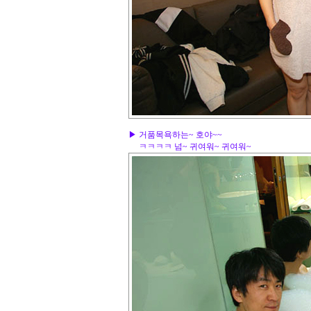
▶ 거품목욕하는~ 호야~~
ㅋㅋㅋㅋ 넘~ 귀여워~ 귀여워~