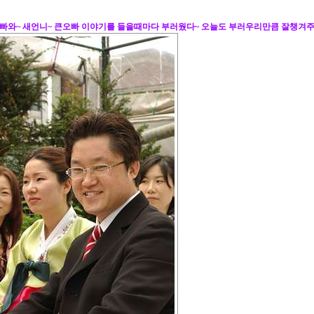
빠와~ 새언니~ 큰오빠 이야기를 들을때마다 부러웠다~ 오늘도 부러우리만큼 잘챙겨