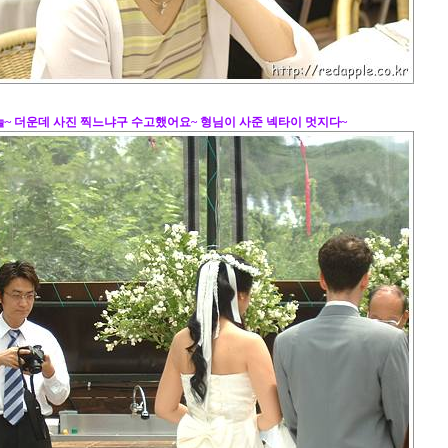
늘~ 더운데 사진 찍느냐구 수고했어요~ 형님이 사준 넥타이 멋지다~