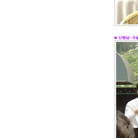
▶
신랑님~ 오