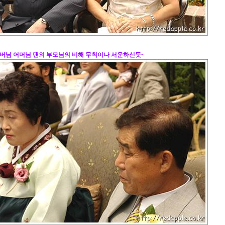
버님 어머님 댄의 부모님의 비해 무척이나 서운하신듯~