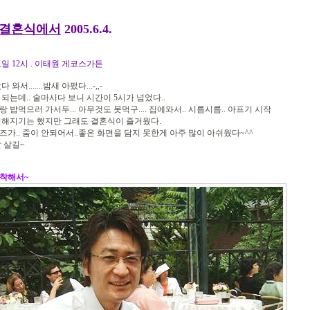
 결혼식에서
2005.6.4.
. 토요일 12시 . 이태원 게코스가든
와서.......밤새 아펐다...-,,-
되는데.. 술마시다 보니 시간이 5시가 넘었다..
 밥먹으러 가서두... 아무것도 못먹구.... 집에와서.. 시름시름.. 아프기 시작
심해지기는 했지만 그래도 결혼식이 즐거웠다.
 렌즈가.. 줌이 안되어서..좋은 화면을 담지 못한게 아주 많이 아쉬웠다~^^
 살길~
착해서~