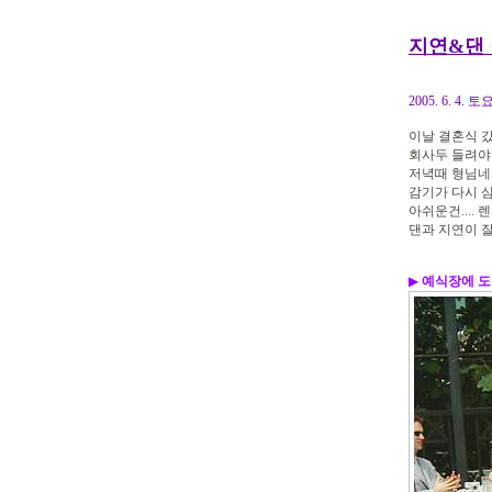
지연&댄
2005. 6. 4
이날 결혼식 갔다 
회사두 들려야 
저녁때 형님네랑
감기가 다시 
아쉬운건....
댄과 지연이 잘
▶
예식장에 도