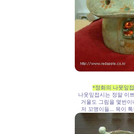
*정화의 나뭇잎접
나웃잎접시는 정말 이쁘
거울도 그림을 몇번이나
저 꼬맹이들... 목이 