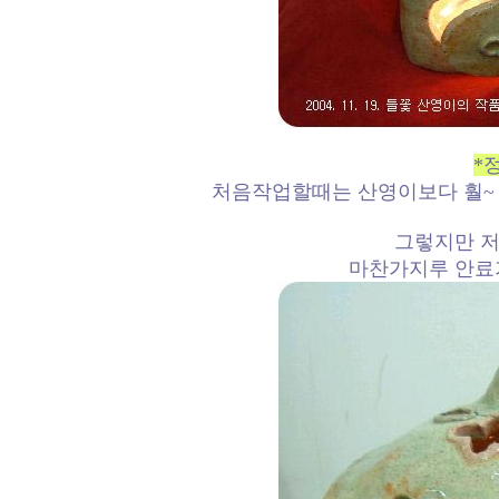
*
처음작업할때는 산영이보다 훨~ 
그렇지만 저
마찬가지루 안료