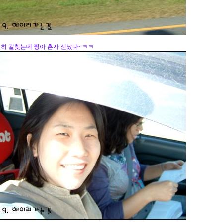
띰히 길찾는데 쩡아 혼자 신났다~ㅋㅋ