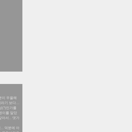
기분이 우울해
기 보다....
성(?)인가를
산영이를 알았
아서... 댓가
.. 덕분에 아