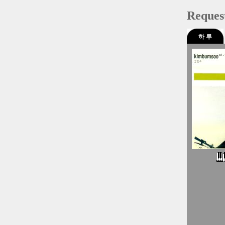
Reques
하 루