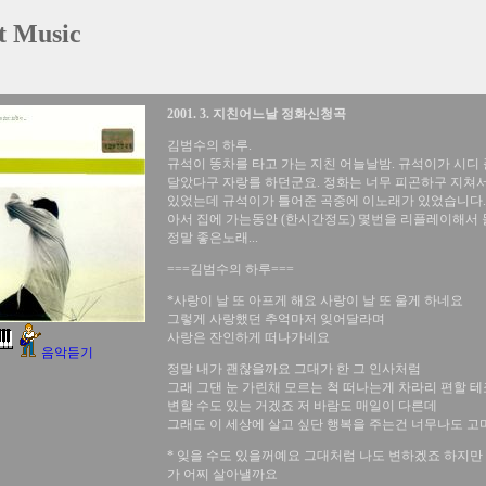
t Music
2001. 3. 지친어느날 정화신청곡
김범수의 하루.
규석이 똥차를 타고 가는 지친 어늘날밤. 규석이가 시디
달았다구 자랑를 하던군요. 정화는 너무 피곤하구 지쳐서
있었는데 규석이가 틀어준 곡중에 이노래가 있었습니다. 와
아서 집에 가는동안 (한시간정도) 몇번을 리플레이해서 들
정말 좋은노래...
===김범수의 하루===
*사랑이 날 또 아프게 해요 사랑이 날 또 울게 하네요
그렇게 사랑했던 추억마저 잊어달라며
사랑은 잔인하게 떠나가네요
음악듣기
정말 내가 괜찮을까요 그대가 한 그 인사처럼
그래 그댄 눈 가린채 모르는 척 떠나는게 차라리 편할 테
변할 수도 있는 거겠죠 저 바람도 매일이 다른데
그래도 이 세상에 살고 싶단 행복을 주는건 너무나도 
* 잊을 수도 있을꺼예요 그대처럼 나도 변하겠죠 하지만
가 어찌 살아낼까요