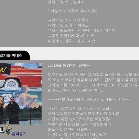
벌써 그댈 보고 싶어요
* 이렇게 또 하루가 지나가네요
사랑이 날 또 아프게 해요
사랑이 날 또 울게 하네요
다시는 못쓰게된 내 가슴은 이렇게 아픈데
사랑은 잔인하게 떠나가네요
이렇게 또 하루가 지나가네요
 일기를 꺼내어
2001.6월 혜영언니 신청곡
옛추억을 생각하며 잠시 그 시절로 돌아가 보는 것도 좋은
도 오늘 옛추억을 회상해 봐야지.... 갑자기 봄.여름.가을.
전의 일기를 꺼내어.... 노래가 생각이 난다. 10년전에 내
했거든... 아 ~ 나의 10년전이여......
===봄여름가을겨울의 10년전의 일기를 꺼내어===
내겐 더 많은 날이 있어 무슨 걱정있을까
어제 힘들었던 순간들은 모두 지나간 것일뿐
내겐 더 많은 날이 있어 무슨 걱정있을까
하루하루 사는 것은 모두 기쁨일뿐이야
오늘은 낡은 책상 서랍에서
음악듣기
10년이나 지난 일기를 꺼내어들었지