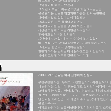
왜 그토록 많은 고민의 낱말들이
그속을 가득 메우고 있는지
그 오랜 기록들이 어두운 거밋줄에 쌓여있는동안
물론 힘겨운 날들도 많았지만 가끔은 깜짝 놀랄만큼
재미있는 일도 있었다고 생각을 해봐
그래,지금은 모두 힘겹다고 하겠지
하지만 다가올 날들을 상상해 보면 어떨까
세상은 그렇게 어두운 것만은 아니잖아?
후욱하고 날려버린 먼지들이
10년이나 지난 일기위에는 수북이 쌓여 있었지
왜 그토록 많은 고민의 낱말들이 그 위에 덮여 있는지
그래,지금 힘겹다고 생각하는 날들도
언젠가 다가올 날에는 다시 돌아오고픈 시간일꺼야
세상은 그렇게 어두운 것만은 아니기에
2001.6. 29 도인같은 여자 산영이의 신청곡
꾸질꾸질한 아침.. 우이그~~ 정말 싫어라. 이런 날씨! 
서 산영이는 싫답니다. 정화말대로 첫사랑이 생각이 나서라
그냥 잘못한 것들이 많아서..(?) 이런날에 조관우의 모래
들으면 .. 산영이 우왕~~~~아마도 뒤로 넘어갈 거야.. 
던 남자들에게 산영이가 쬐끔 아주 쬐금 못되게 했던거 같
를 받나봐~~~
어제도 산영이는 술을 마셨답니다. 학원사람들과. 소주로.