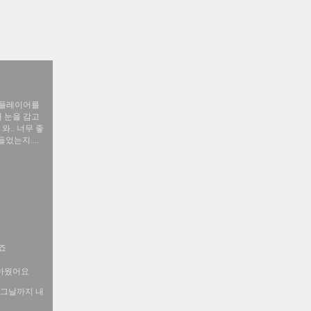
 플레이어를
 눈을 감고
.. 너무 좋
었는지....
죠
고마웠어요
 그날까지 내