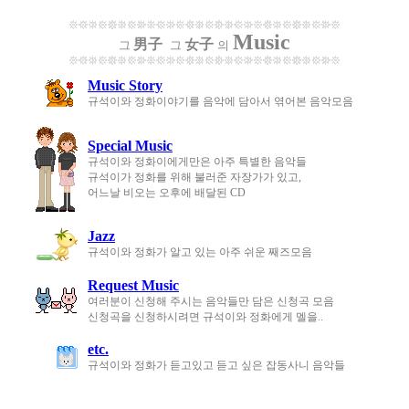
Music
男子
女子
그
그
의
Music Story
규석이와 정화이야기를 음악에 담아서 엮어본 음악모음
Special Music
규석이와 정화이에게만은 아주 특별한 음악들
규석이가 정화를 위해 불러준 자장가가 있고,
어느날 비오는 오후에 배달된 CD
Jazz
규석이와 정화가 알고 있는 아주 쉬운 째즈모음
Request Music
여러분이 신청해 주시는 음악들만 담은 신청곡 모음
신청곡을 신청하시려면 규석이와 정화에게 멜을..
etc.
규석이와 정화가 듣고있고 듣고 싶은 잡동사니 음악들