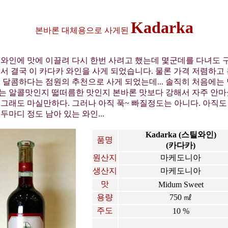
Kadarka
본바론 대체용으로 사게된
 와인에 맛에 이끌려 다시 한번 사려고 했는데 몇군데를 다녀도 
서 결국 이 카다카 와인을 사게 되었습니다. 물론 가격 저렴하고
 달콤하다는 점원의 추천으로 사게 되었는데... 솔직히 처음에는
는 알콜맛인지 떫떠름한 맛인지 본바론 맛보다 강해서 자주 안
 그래도 마실만하다. 그러나 아직 푹~ 빠질정도는 아니다. 아직도
두마디 정도 남아 있는 와인...
Kadarka (스틸와인)
품명
(카다카)
원산지
마케도니아
생산지
마케도니아
맛
Midum Sweet
용량
750 ㎖
주도
10 %