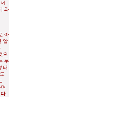
면서
께 와
로 아
 알
는
 것으
는 두
부터
로도
는
우며
있다.