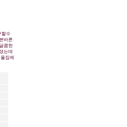
구할수
 본바론
 달콤한
마셨는데
 울집에