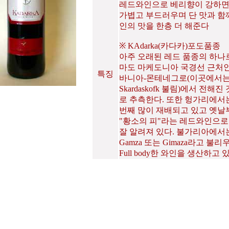
레드와인으로 베리향이 강하
가볍고 부드러우며 단 맛과 함
인의 맛을 한층 더 해준다
※ KAdarka(카다카)포도품종
아주 오래된 레드 품종의 하나
마도 마케도니아 국경선 근처인
특징
바니아-몬테네그로(이곳에서
Skardaskofk 불림)에서 전해진
로 추측한다. 또한 헝가리에서
번째 많이 재배되고 있고 옛날
"황소의 피"라는 레드와인으
잘 알려져 있다. 불가리아에서
Gamza 또는 Gimaza라고 불리
Full body한 와인을 생산하고 