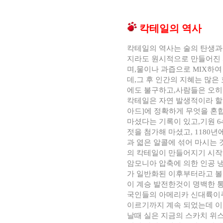
칵테일의 역사
칵테일의 역사는 술의 탄생과
지라도 원시적으로 만들어진 
며,물이나 과즙으로 MIX하여
데,그 후 인간의 지혜는 많은
에도 불구하고,사람들은 오히
칵테일은 자연 발생적이라 할
아드]에 정확하게 무엇을 혼
마셨다는 기록이 있고,기원 
젓을 첨가해 마셨고, 1180
과 엷은 알콜에 섞어 마시는 
의 칵테일이 만들어지기 시작한
암모니아 압축에 의한 인공 
가 일반화된 이후부터라고 볼
이 계승 발전한것이 명백한 통
국인들의 아메리카 신대륙이주는 
이르기까지 계속 되었는데 이
날때 실은 지금의 스카치 위