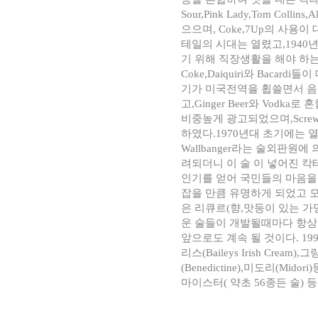
Sour,Pink Lady,Tom Co
으으며, Coke,7Up의 사용
테일의 시대는 열렸고,194
기 위해 직장생활을 해야 하는 
Coke,Daiquiri와 Baca
기가 미국전역을 휩쓸면서 음
고,Ginger Beer와 Vodka로 
비중높게 광고되었으며,Screw Dri
하였다.1970년대 초기에는 
Wallbanger라는 술외판원에 
려되더니 이 술 이 넣어진 칵
인기를 얻어 국민들의 마음을
잡을 만큼 유명하게 되었고 모
은 리큐르(향,맛등이 있는 가
운 술들이 개발될때마다 항상
앞으로도 계속 될 것이다. 199
리스(Baileys Irish Cream)
(Benedictine),미도리(Mi
마이스터( 약초 56종든 술) 등