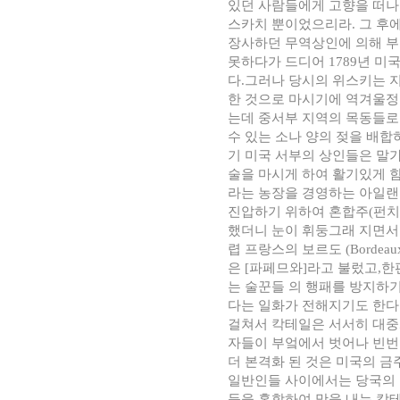
있던 사람들에게 고향을 떠나
스카치 뿐이었으리라. 그 후
장사하던 무역상인에 의해 부
못하다가 드디어 1789년 
다.그러나 당시의 위스키는 
한 것으로 마시기에 역겨울정
는데 중서부 지역의 목동들로 
수 있는 소나 양의 젖을 배합
기 미국 서부의 상인들은 말
술을 마시게 하여 활기있게 함
라는 농장을 경영하는 아일랜
진압하기 위하여 혼합주(펀치(
했더니 눈이 휘둥그래 지면서
렵 프랑스의 보르도 (Borde
은 [파페므와]라고 불렀고,
는 술꾼들 의 행패를 방지하
다는 일화가 전해지기도 한다. 
걸쳐서 칵테일은 서서히 대중
자들이 부엌에서 벗어나 빈번
더 본격화 된 것은 미국의 금주법
일반인들 사이에서는 당국의 
등을 혼합하여 맛을 내는 칵테