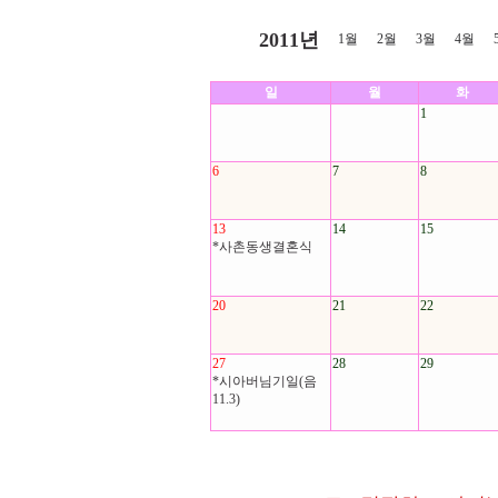
2011년
1월
2월
3월
4월
일
월
화
1
6
7
8
13
14
15
*사촌동생결혼식
20
21
22
27
28
29
*시아버님기일(음
11.3)