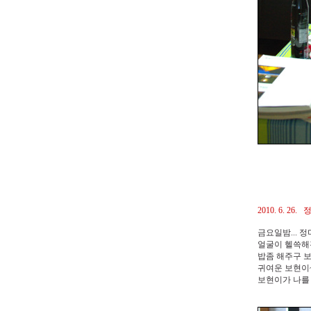
2010. 6. 26
금요일밤... 
얼굴이 헬쓱해진
밥좀 해주구 보
귀여운 보현이
보현이가 나를