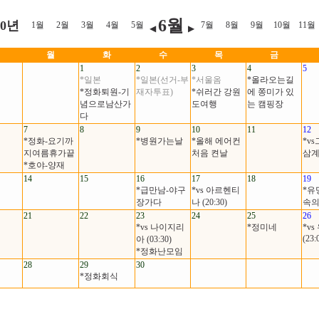
6월
10년
1월
2월
3월
4월
5월
7월
8월
9월
10월
11월
◀
▶
월
화
수
목
금
1
2
3
4
5
*일본
*일본(선거-부
*서울옴
*올라오는길
*정화퇴원-기
재자투표)
*쉬러간 강원
에 쫑미가 있
념으로남산가
도여행
는 캠핑장
다
7
8
9
10
11
12
*정화-요기까
*병원가는날
*올해 에어컨
*vs
지여름휴가끝
처음 켠날
삼계
*호야-양재
14
15
16
17
18
19
*급만남-야구
*vs 아르헨티
*유
장가다
나 (20:30)
속의
21
22
23
24
25
26
*vs 나이지리
*정미네
*v
(23:
아 (03:30)
*정화난모임
28
29
30
*정화회식