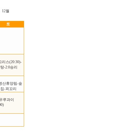
12월
토
그리스(20:30)-
탕-2:0승리
명산휴양림-숲
집-꾀꼬리
s 우루과이
00)