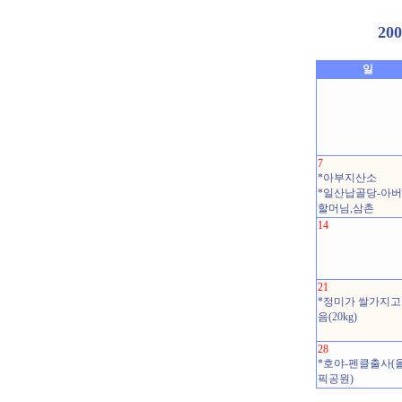
20
일
7
*아부지산소
*일산납골당-아버
할머님,삼촌
14
21
*정미가 쌀가지고
음(20kg)
28
*호야-펜클출사(
픽공원)