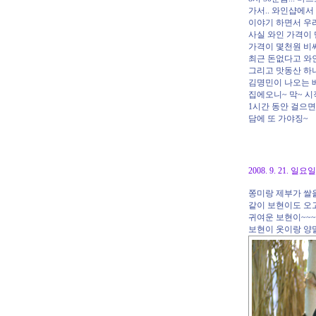
가서.. 와인샵에서
이야기 하면서 우
사실 와인 가격이
가격이 몇천원 비싸
최근 돈없다고 와인
그리고 맛동산 하나
김명민이 나오는 
집에오니~ 막~ 시
1시간 동안 걸으
담에 또 가야징~
2008. 9. 21.
쫑미랑 제부가 쌀을 
같이 보현이도 오
귀여운 보현이~~~
보현이 옷이랑 양