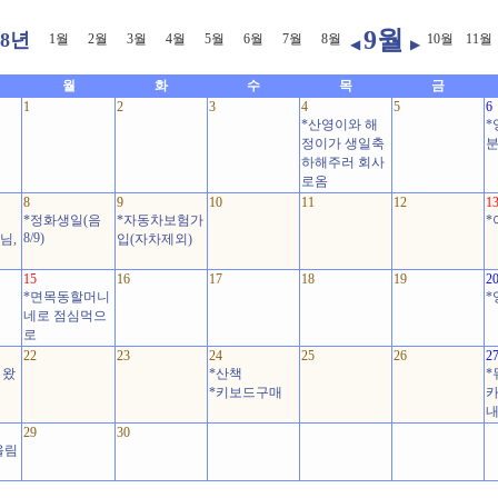
9월
08년
1월
2월
3월
4월
5월
6월
7월
8월
10월
11월
◀
▶
월
화
수
목
금
1
2
3
4
5
6
*산영이와 해
*
정이가 생일축
하해주러 회사
로옴
8
9
10
11
12
1
*정화생일(음
*자동차보험가
*
8/9)
님,
입(자차제외)
15
16
17
18
19
2
*면목동할머니
*
네로 점심먹으
로
22
23
24
25
26
2
 왔
*산책
*
*키보드구매
내
29
30
올림