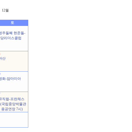
12월
토
영주둘째 현준돌-
분당리더스클럽
3
아산
0
영화-맘마미아
7
뮤직컬-프란체스
카(국립중앙박물관
 용공연장 7시)