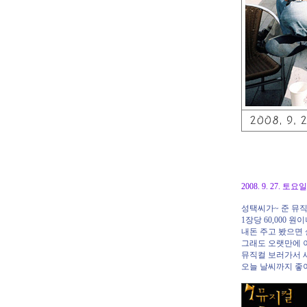
2008. 9. 27.
성택씨가~ 준 뮤직
1장당 60,000
내돈 주고 봤으면 
그래도 오랫만에 이
뮤직컬 보러가서 
오늘 날씨까지 좋