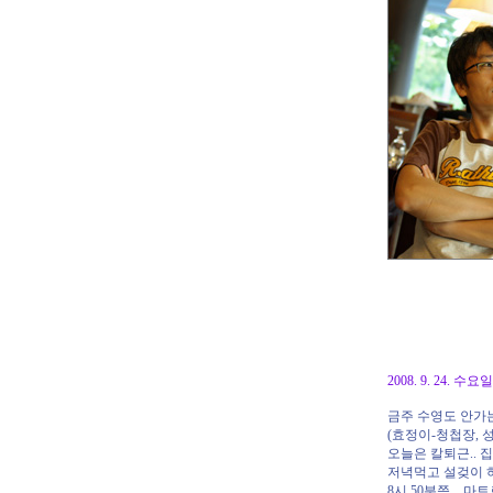
2008. 9. 24. 수
금주 수영도 안가는
(효정이-청첩장, 
오늘은 칼퇴근.. 
저녁먹고 설겆이 하
8시 50분쯤...