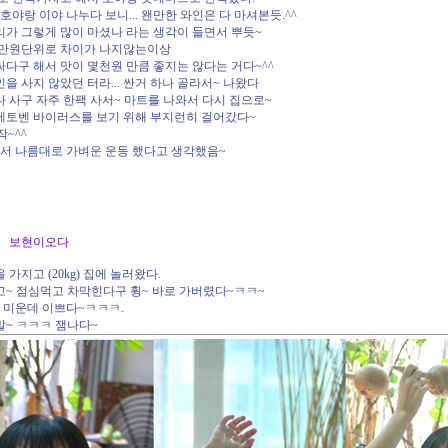
 호야랑 이야 나누다 보니... 왠만한 와인은 다 마셔본듯.^^
리가 그렇게 많이 마셨나 라는 생각이 들면서 뿌듯~
 만원단위로 차이가 나지않는이상
다구 해서 맛이 몇천원 만큼 좋지는 않다는 거다~^^
을 사지 않았던 터라... 싼거 하나 골라서~ 나왔다
 사구 자주 한팩 사서~ 마트를 나와서 다시 집으로~
베토벤 바이러스를 보기 위해 부지런히 걸어갔다~
작~^^
면서 나름대로 가벼운 운동 했다고 생각했음~
 일요일 보현이오다
가지고 (20kg) 집에 놀러왔다.
고~ 점심먹고 차막힌다구 휭~ 바로 가버렸다~ㅋㅋ~
 미운데 이쁘다~ㅋㅋㅋ.
말~ ㅋㅋㅋ 잼나다~