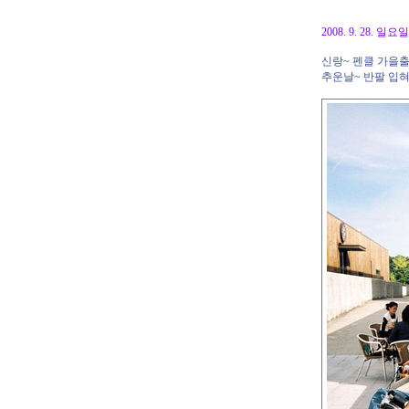
2008. 9. 28.
신랑~ 펜클 가을출
추운날~ 반팔 입혀