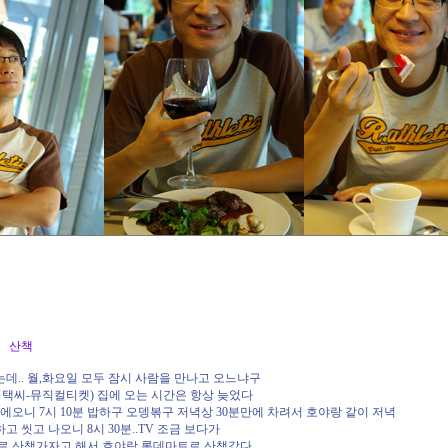
요일 산책
데.. 월,화요일 모두 잠시 사람을 만나고 오느냐구
성택씨-뮤직컬티켓) 집에 오는 시간은 항상 늦었다
집에오니 7시 10분 밥하구 오뎅볶구 저녁상 30분만에 차려서 호야랑 같이 저녁
고 씻고 나오니 8시 30분..TV 조금 보다가
 마트로 산책가자고 해서 호야랑 롯데마트로 산책갔다.