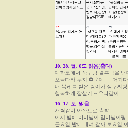
*뽀샤샤사직찍고
욱씨,은화동
*울신랑은 목
정화증명사진찍고
생,미옥,기영,
만이랑 건대
멘토,나,신랑)
서 술(형종이
강남의TGIF
네가게)
27
28
29
*엄마네집에서 한
*상구랑 결혼
*한샘에 신청
보따리
턱 (대학로)-기
한 공짜책옴
창,준형,성택,
(무량수전배
병윤,영석,신
흘림기둥에 
랑과나
대서서,괭이
리말 아이들)
10. 28. 월. 0도 맑음(춥다)
대학로에서 상구랑 결혼턱을 낸다
오늘따라 무지 추운데......거기다
내 북케를 받은 랑이가 상구씨랑 드
행복하게 잘살기`~ 우리같이
10. 12. 토. 맑음
새벽같이 아산으로 출발!
어제 밤에 어머님이 할머님이랑 
금요일 밤에 내려 갈까 토요일 