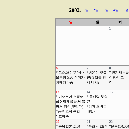
2002.
1월
2월
3월
4월
5월
일
월
화
1
6
7
8
*[YMCA야구단]서
*병윤이 첫출
* 변기새는물
울극장 5:20-정미가
근(첫월급 언
신랑이 고
예매해다줌
제 타지?)
침.-,-
13
14
15
* 이모부가 오징어
* 울신랑 첫출
섞어찌개를 해서 불
근
러서 점심(맛잇다)
*엄마 호박죽
*늙은 호박 구입
배달~
* 호박죽
20
21
22
* 종욱결혼12:00
*은화 생일(경
*운동130,000