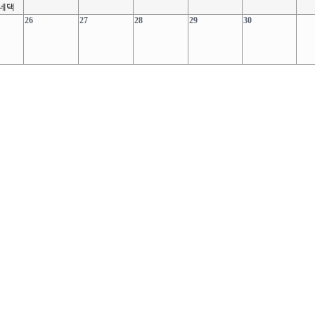
니네댁
26
27
28
29
30