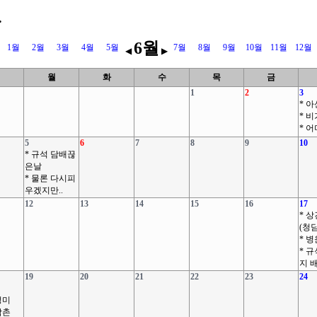
.
6월
1월
2월
3월
4월
5월
7월
8월
9월
10월
11월
12월
◀
▶
월
화
수
목
금
1
2
3
* 
* 
* 
5
6
7
8
9
10
* 규석 담배끊
은날
* 물론 다시피
우겠지만..
12
13
14
15
16
17
* 
(청
* 
* 
지 
19
20
21
22
23
24
정미
삼촌