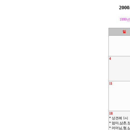
2000
1999년
일
4
11
18
* 상견례 1시
* 엄마,삼촌,
* 어머님,형,