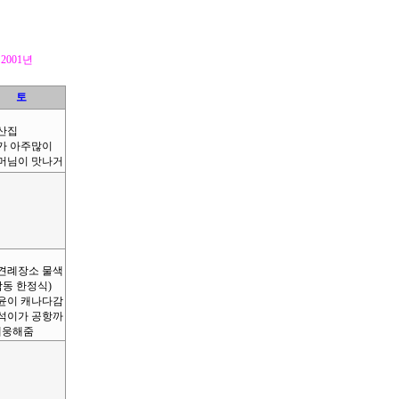
2001년
토
아산집
비가 아주많이
어머님이 맛나거
상견례장소 물색
담동 한정식)
병윤이 캐나다감
규석이가 공항까
배웅해줌