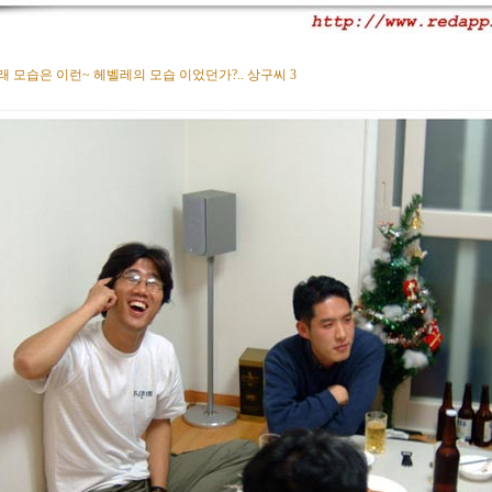
래 모습은 이런~ 헤벨레의 모습 이었던가?.. 상구씨 3