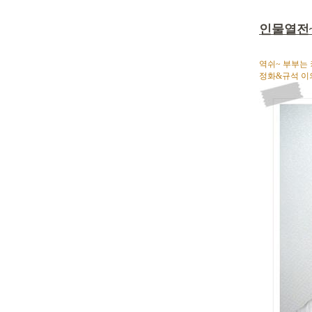
인물열전
역쉬~ 부부는 커
정화&규석 이