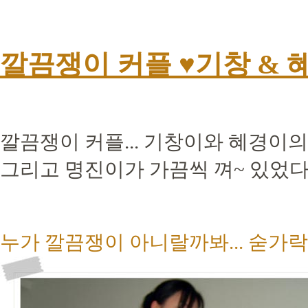
깔끔쟁이 커플 ♥기창 & 
깔끔쟁이 커플... 기창이와 혜경이의
그리고 명진이가 가끔씩 껴~ 있었다. ^
누가 깔끔쟁이 아니랄까봐... 숟가락