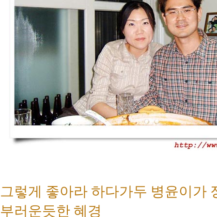
그렇게 좋아라 하다가두 병윤이가 
부러운듯한 혜경